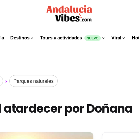
ía
Destinos
Tours y actividades
Viral
Hot
NUEVO
Parques naturales
l atardecer por Doñana