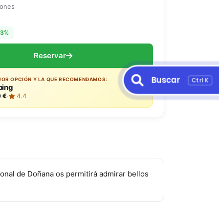
iones
13%
Reservar
Buscar
Ctrl K
JOR OPCIÓN Y LA QUE RECOMENDAMOS:
ing
 €
·
4.4
onal de Doñana os permitirá admirar bellos