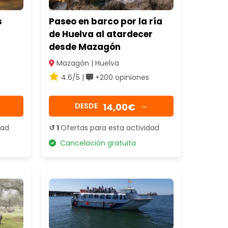
s
Paseo en barco por la ría
de Huelva al atardecer
desde Mazagón
Mazagón | Huelva
4.6/5 |
+200 opiniones
14,00€
DESDE
→
dad
↺ 1
Ofertas para esta actividad
Cancelación gratuita