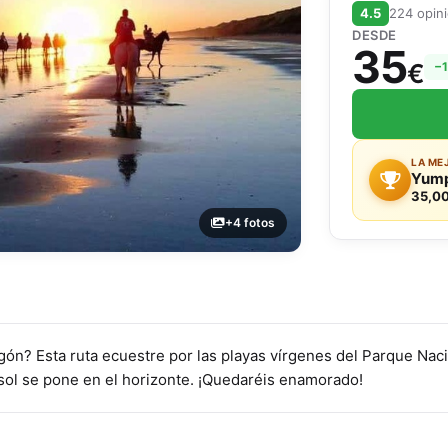
4.5
224 opin
DESDE
35
€
−
LA ME
Yump
35,00
+4 fotos
ón? Esta ruta ecuestre por las playas vírgenes del Parque Naci
sol se pone en el horizonte. ¡Quedaréis enamorado!