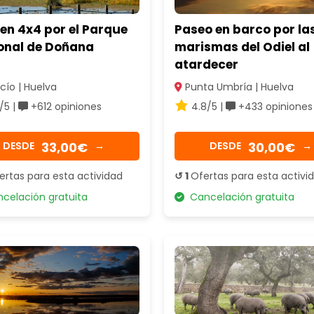
en 4x4 por el Parque
Paseo en barco por la
onal de Doñana
marismas del Odiel al
atardecer
cío | Huelva
Punta Umbría | Huelva
/5 |
+612 opiniones
4.8/5 |
+433 opiniones
33,00€
30,00€
DESDE
→
DESDE
→
ertas para esta actividad
↺ 1
Ofertas para esta activi
elación gratuita
Cancelación gratuita