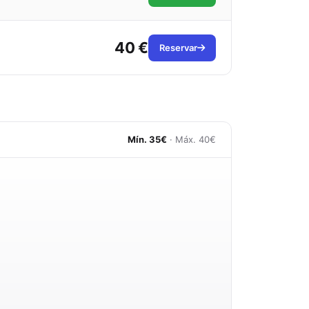
40 €
Reservar
Mín. 35€
· Máx. 40€