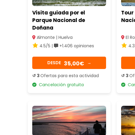
Visita guiada por el
Tour 
Parque Nacional de
Naci
Doñana
Almonte | Huelva
El Ro
4.5/5 |
+1.406 opiniones
4.3
35,00€
DESDE
→
↺ 3
Ofertas para esta actividad
↺ 3
Of
Cancelación gratuita
Canc