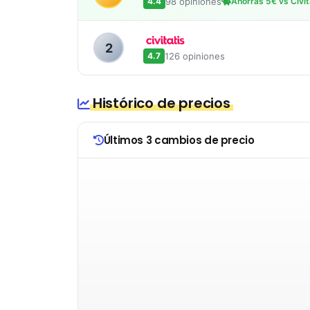
98 opiniones
4.4
Ahorras 5€ vs Civit
2
126 opiniones
4.7
Histórico de precios
Últimos 3 cambios de precio