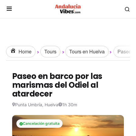
Home
Tours
Tours en Huelva
Paseos y
Paseo en barco por las
marismas del Odiel al
atardecer
Punta Umbría, Huelva
1h 30m
Cancelación gratuita