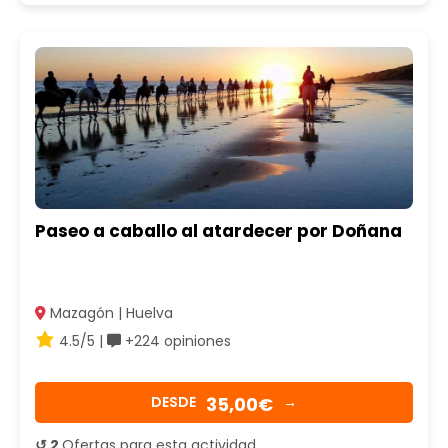
Paseo a caballo al atardecer por Doñana
Mazagón | Huelva
4.5/5 |
+224 opiniones
35,00€
DESDE
→
↺ 2
Ofertas para esta actividad