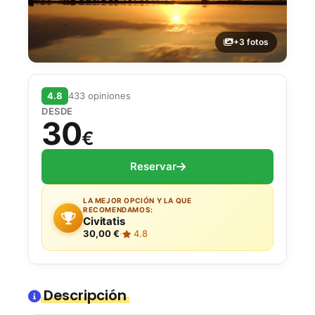
+3 fotos
4.8
433 opiniones
DESDE
30
€
Reservar
LA MEJOR OPCIÓN Y LA QUE
RECOMENDAMOS:
Civitatis
30,00 €
·
4.8
Descripción