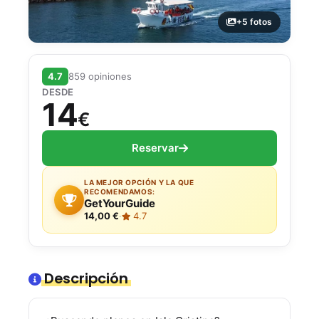
+5 fotos
4.7
859 opiniones
DESDE
14
€
Reservar
LA MEJOR OPCIÓN Y LA QUE
RECOMENDAMOS:
GetYourGuide
14,00 €
·
4.7
Descripción