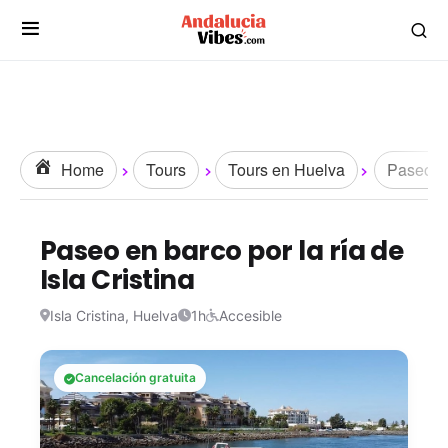
Home
Tours
Tours en Huelva
Paseos y
Paseo en barco por la ría de
Isla Cristina
Isla Cristina, Huelva
1h
Accesible
Cancelación gratuita